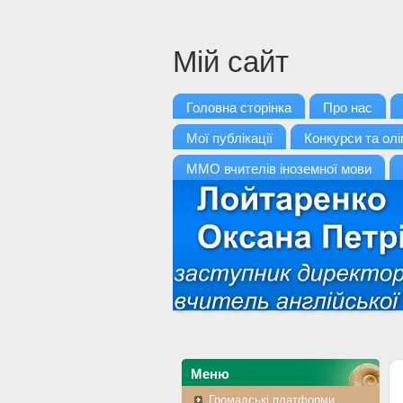
Мій сайт
Головна сторінка
Про нас
Мої публікації
Конкурси та олі
ММО вчителів іноземної мови
Меню
Громадські платформи