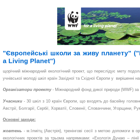
"Європейські школи за живу планету" ("
a Living Planet")
щорічний міжнародний екологічний проект, що переслідує
мету подол
учнівської молоді шкіл країн Західної та Східної Європи у вирішенні 
Організатори проекту
-
Міжнародний фонд дикої природи (
WWF
) з
Учасники
-
30 шкіл з 10 країн Європи, що входять до басейну головн
Австрії, Болгарії, Сербії, Хорватії, Словенії, Словаччини, Угорщини, Рум
Основні заходи:
жовтень
-
м.Ілмітц (Австрія),
тренінгові сесії з метою допомоги в ор
екологічних проектів за трьома напрямками: «Екологія Дунаю – ліні