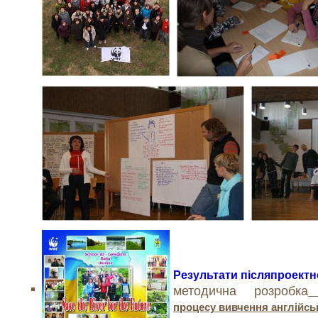
Результати післяпроектно
методична розробка
процесу вивчення англійс