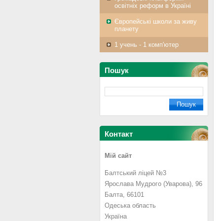
освітніх реформ в Україні
Європейські школи за живу
планету
1 учень - 1 комп'ютер
Пошук
Контакт
Мій сайт
Балтський ліцей №3
Ярослава Мудрого (Уварова), 96
Балта, 66101
Одеська область
Україна