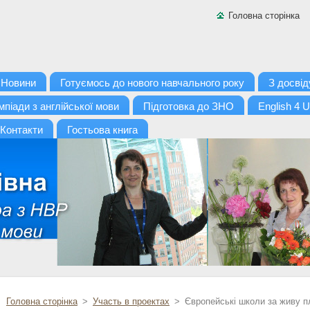
Головна сторінка
Новини
Готуємось до нового навчального року
З досвід
мпіади з англійської мови
Підготовка до ЗНО
English 4 U
Контакти
Гостьова книга
Головна сторінка
>
Участь в проектах
>
Європейські школи за живу п