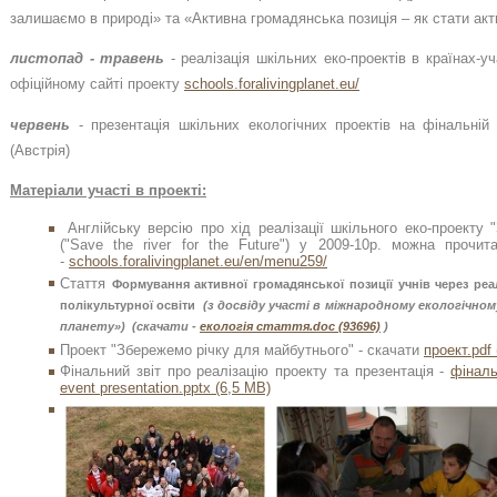
залишаємо в природі» та «Активна громадянська позиція – як стати ак
листопад - травень
- реалізація шкільних еко-проектів в країнах-у
офіційному сайті проекту
schools.foralivingplanet.eu/
червень
- презентація шкільних екологічних проектів на фінальній 
(Австрія)
Матеріали участі в проекті:
Англійську версію про хід реалізації шкільного еко-проекту
("Save the river for the Future") у 2009-10р. можна прочит
-
schools.foralivingplanet.eu/en/menu259/
Стаття
Формування активної громадянської позиції учнів через реа
полікультурної освіти
(з досвіду участі в міжнародному екологічно
планету») (скачати -
екологія стаття.doc (93696)
)
Проект "Збережемо річку для майбутнього" - скачати
проект.pdf 
Фінальний звіт про реалізацію проекту та презентація -
фіналь
event presentation.pptx (6,5 MB)