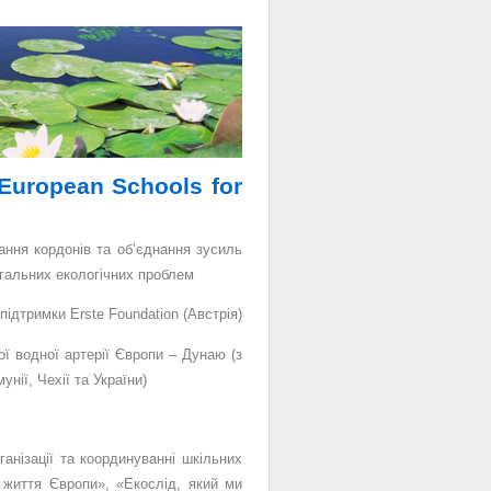
European Schools for
ання кордонів та об’єднання зусиль
нагальних екологічних проблем
а підтримки
Erste Foundation (Австрія)
ої водної артерії Європи – Дунаю (
з
унії, Чехії та України)
ганізації та координуванні шкільних
ї життя Європи», «Екослід, який ми