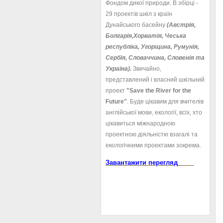
Фондом дикої природи. В збірці -
29 проектів шкіл з країн
Дунайського басейну
(Австрія,
Болгарія,Хорватія, Чеська
республіка, Угорщина, Румунія,
Сербія, Словаччина, Словенія та
Україна).
Звичайно,
представлений і власний шкільний
проект
"Save the River for the
Future"
. Буде цікавим для вчителів
англійської мови, екології, всіх, хто
цікавиться міжнародною
проектною діяльністю взагалі та
екологічними проектами зокрема.
Завантажити перегляд