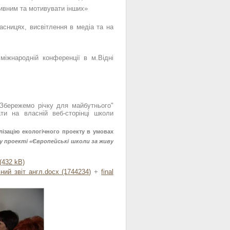
тивним та мотивувати інших»
часницях, висвітлення в медіа та на
міжнародній конференції в м.Відні
 "Збережемо річку для майбутнього"
ати на власній веб-сторінці школи
лізацію екологічного проекту в умовах
му проекті «Європейські школи за живу
(432 kB)
ний звіт англ.docx (1744234)
+
final