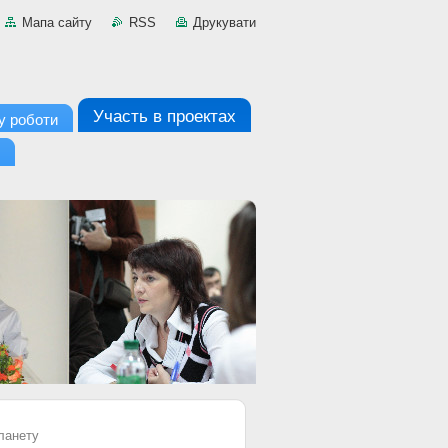
Мапа сайту
RSS
Друкувати
Участь в проектах
у роботи
ланету