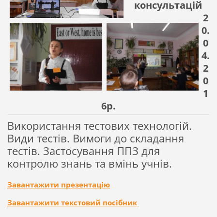
консультацій
2
0.
0
4.
2
0
1
6р.
Використання
тестових технологій.
Види тестів. Вимоги до складання
тестів. Застосування ППЗ для
контролю знань та вмінь учнів.
Завантажити презентацію
Завантажити текстовий посібник