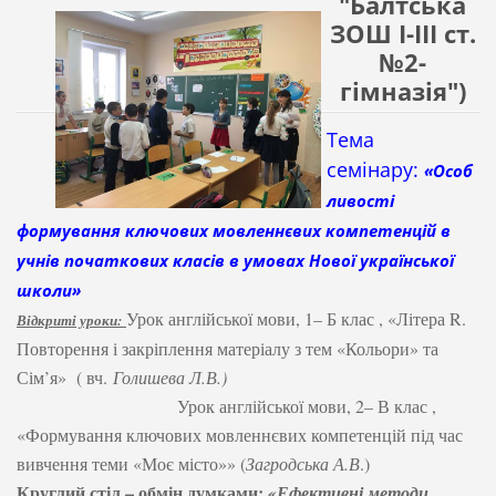
"Балтська
ЗОШ І-ІІІ ст.
№2-
гімназія")
Тема
семінару:
«Особ
ливості
формування ключових мовленнєвих компетенцій в
учнів початкових класів в умовах Нової української
школи»
Урок англійської мови, 1– Б клас , «Літера
R
.
Відкриті уроки:
Повторення і закріплення матеріалу з тем «Кольори» та
Сім’я» ( вч.
Голишева Л.В.)
Урок англійської мови, 2– В клас ,
«Формування ключових мовленнєвих компетенцій під час
вивчення теми «Моє місто»» (
Загродська А.В
.)
Круглий стіл – обмін думками:
«Ефективні методи