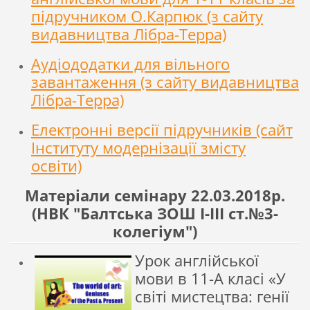
підручником О.Карпюк (з сайту
видавництва Лібра-Терра)
Аудіододатки для вільного
завантаження (з сайту видавництва
Лібра-Терра)
Електронні версії підручників (сайт
Інституту модернізації змісту
освіти)
Матеріали семінару 22.03.2018р.
(НВК "Балтська ЗОШ І-ІІІ ст.№3-
колегіум")
Урок англійської
мови в 11-А класі «У
світі мистецтва: генії