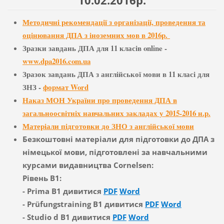
10.02.2016р.
Методичні рекомендації з організації, проведення та
оцінювання ДПА з іноземних мов в 2016р.
Зразки завдань ДПА для 11 класів online -
www.dpa2016.com.ua
Зразок завдань ДПА з англійської мови в 11 класі для
ЗНЗ -
формат Word
Наказ МОН України про проведення ДПА в
загальноосвітніх навчальних закладах у 2015-2016 н.р.
Матеріали підготовки до ЗНО з англійської мови
Безкоштовні матеріали для підготовки до
ДПА з
німецької мови
, підготовлені за навчальними
курсами видавництва
Cornelsen:
Рівень B1
:
-
Prima B1
дивитися
PDF
Word
-
Prüfungstraining B1
дивитися
PDF
Word
-
Studio d B1
дивитися
PDF
Word