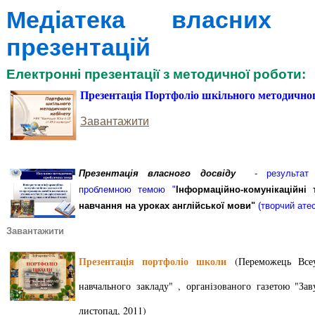
Медіатека власних е
презентацій
Електронні презентації з методичної роботи:
Презентація Портфоліо шкільного методичног
Завантажити
Презентація власного досвіду
- результат 
проблемною темою "
Інформаційно-комунікаційні 
навчання на уроках англійської мови"
(творчий атес
Завантажити
Презентація портфоліо школи
(Переможець Всеу
навчального закладу" , організованого газетою "За
листопад, 2011)