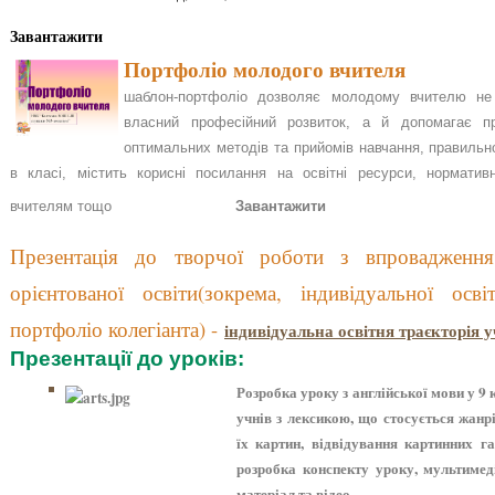
Завантажити
Портфоліо молодого вчителя
шаблон-портфоліо дозволяє молодому вчителю не 
власний професійний розвиток, а й допомагає пр
оптимальних методів та прийомів навчання, правильно
в класі, містить корисні посилання на освітні ресурси, нормати
вчителям тощо
Завантажити
Презентація до творчої роботи з впровадження 
орієнтованої освіти(зокрема, індивідуальної осв
портфоліо колегіанта) -
індивідуальна освітня траєкторія у
Презентації до уроків:
Розробка уроку з англійської мови у 9
учнів з лексикою, що стосується жанр
їх картин, відвідування картинних га
розробка конспекту уроку, мультимеді
матеріал та відео.