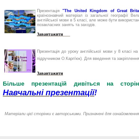
Презентація
"The United Kingdom of Great Brita
країнознавчий матеріал із загальної географії Вел
англійської мови в 5 класі, але може бути використан
позакласних занять та заходів.
Завантажити
Презентація до уроку англійської мови у 8 класі н
підручником О.Карп'юк). Для введення та закріплення
Завантажити
Більше презентацій дивіться на стор
Навчальні презентації
!
Матеріали цієї сторінки є авторськими. Призначені для ознайомленн