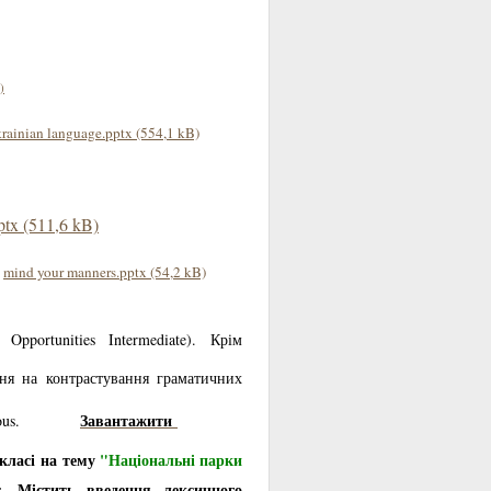
)
rainian language.pptx (554,1 kB)
ptx (511,6 kB)
)
mind your manners.pptx (54,2 kB)
Opportunities Intermediate). Крім
ння на контрастування граматичних
Завантажити
uous.
 класі на тему
"Національні парки
. Містить введення лексичного