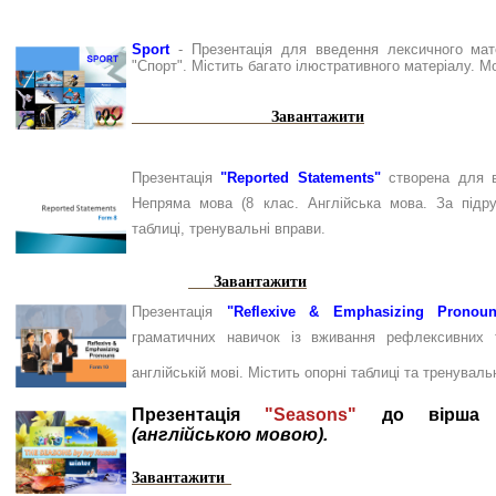
Sport
- Презентація для введення лексичного мате
"Спорт". Містить багато ілюстративного матеріалу. М
Завантажити
Презентація
"Reported Statements"
створена для в
Непряма мова (8 клас. Англійська мова. За підру
таблиці, тренувальні вправи.
Завантажити
Презентація
"Reflexive & Emphasizing Pronoun
граматичних навичок із вживання рефлексивних 
англійській мові. Містить опорні таблиці та тре
Презентація
"Seasons"
до вірша 
(англійською мовою).
Завантажити