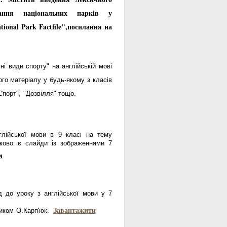
ання національних парків у
ional Park Factfile",посилання на
ні види спорту" на англійській мові
го матеріалу у будь-якому з класів
 тем "Спорт", "Дозвілля" тощо.
глійської мови в 9 класі на тему
тково є слайди із зображеннями 7
и
ід до уроку з англійської мови у 7
Завантажити
ником О.Карп'юк.