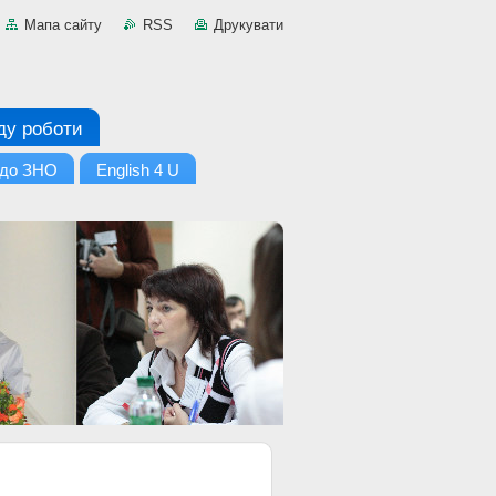
Мапа сайту
RSS
Друкувати
ду роботи
 до ЗНО
English 4 U