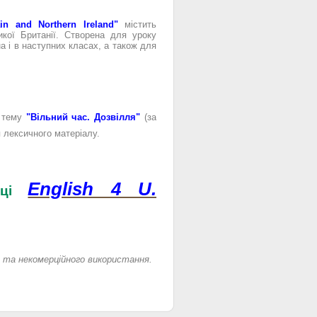
in and Northern Ireland"
містить
икої Британії. Створена для уроку
а і в наступних класах, а також для
а тему
"Вільний час. Дозвілля"
(за
 лексичного матеріалу.
English 4 U.
інці
я та некомерційного використання.