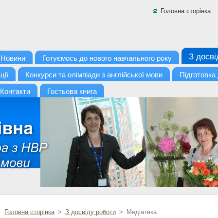
Головна сторінка
З досві
Новини
Готуємось до нового навчального року
ції
Конкурси та олімпіади з англійської мови
Підготовка
Контакти
Гостьова книга
Головна сторінка
>
З досвіду роботи
>
Медіатека