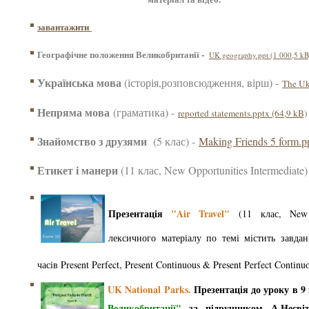
завантажити
Географічне положення Великобританії -
UK geography.ppt (1 000,5 kB
Українська мова
(історія,розповсюдження, вірш) -
The Uk
Непряма мова
(граматика) -
reported statements.pptx (64,9 kB)
Знайомство з друзями
(5 клас) -
Making Friends 5 form.p
Етикет і манери
(11 клас, New Opportunities Intermediate
Презентація
"Air Travel"
(11 клас, New 
лексичного матеріалу по темі містить завда
часів Present Perfect, Present Continuous & Present Perfect Contin
UK National Parks.
Презентація до уроку в 9
Великобританії"
за підручником А.Несвіт