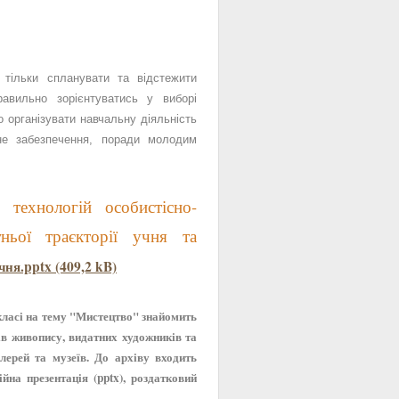
тільки спланувати та відстежити
авильно зорієнтуватись у виборі
 організувати навчальну діяльність
вне забезпечення, поради молодим
технологій особистісно-
ітньої траєкторії учня та
чня.pptx (409,2 kB)
 класі на тему "Мистецтво" знайомить
ів живопису, видатних художників та
лерей та музеїв. До архіву входить
йна презентація (pptx), роздатковий