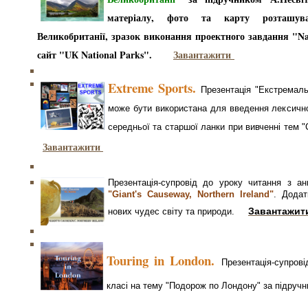
матеріалу, фото та карту розташув
Великобританії, зразок виконання проектного завдання "Nat
сайт "UК National Parks".
Завантажити
Extreme Sports.
Презентація "Екстремаль
може бути використана для введення лексично
середньої та старшої ланки при вивченні
Завантажити
Презентація-супровід до уроку читання з ан
"Giant's Causeway, Northern Ireland"
. Дода
Завантажит
нових чудес світу та природи.
Touring in London.
Презентація-супров
класі на тему "Подорож по Лондону" за підруч