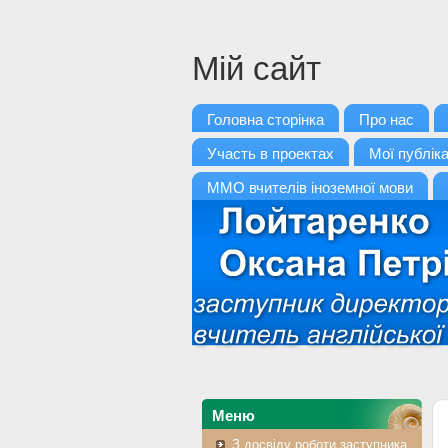
Мій сайт
Головна сторінка
Про нас
Участь в проектах
Мої публіка
ММО вчителів іноземної мови
Меню
З досвіду роботи заступника