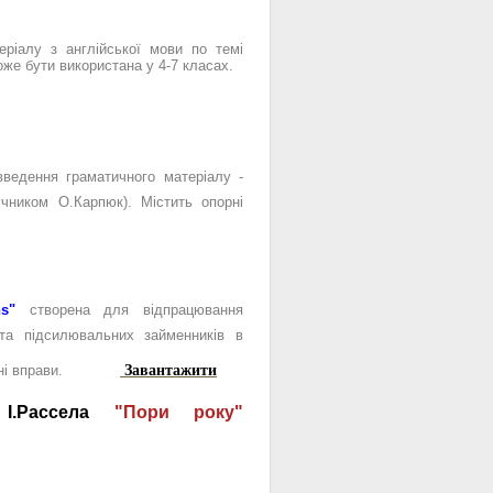
ріалу з англійської мови по темі
оже бути використана у 4-7 класах.
ведення граматичного матеріалу -
чником О.Карпюк). Містить опорні
s"
створена для відпрацювання
та підсилювальних займенників в
Завантажити
нувальні вправи.
І.Рассела
"Пори року"